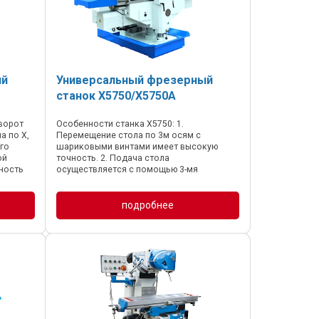
ый
Универсальный фрезерный
станок X5750/X5750A
ворот
Особенности станка X5750: 1.
а по X,
Перемещение стола по 3м осям с
го
шариковыми винтами имеет высокую
ой
точность. 2. Подача стола
хность
осуществляется с помощью 3-мя
о трем
сервоприводами, регулируемая скорость,
не мешает друг другу, высокая
надежность, простота в ...
подробнее