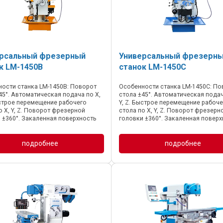
рсальный фрезерный
Универсальный фрезерн
к LM-1450B
станок LM-1450С
ости станка LM-1450B: Поворот
Особенности станка LM-1450C: По
45°. Автоматическая подача по X,
стола ±45°. Автоматическая подач
ыстрое перемещение рабочего
Y, Z. Быстрое перемещение рабоче
о X, Y, Z. Поворот фрезерной
стола по X, Y, Z. Поворот фрезерн
 ±360°. Закаленная поверхность
головки ±360°. Закаленная повер
 возможность смещения по трем
стола с возможность смещения п
каленная ...
осям. Закаленная ...
подробнее
подробнее