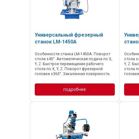
Универсальный фрезерный
Униве
станок LM-1450A
стано
Особенности станка LM-1450A: Поворот
Особенн
стола ±45°. Автоматическая подача по X,
стола ±
Y, Z. Быстрое перемещение рабочего
Y, Z. Б
стола по X, Y, Z. Поворот фрезерной
стола п
головки ±360°. Закаленная поверхность
головки
стола с возможность смещения по трем
стола с
осям. Закаленная ...
осям. За
подробнее