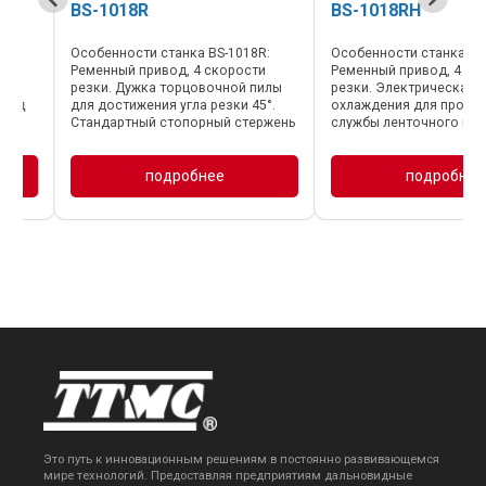
BS-1018R
BS-1018RH
Особенности станка BS-1018R:
Особенности станка BS-10
Ременный привод, 4 скорости
Ременный привод, 4 скоро
резки. Дужка торцовочной пилы
резки. Электрическая сис
д
для достижения угла резки 45°.
охлаждения для продлени
Стандартный стопорный стержень
службы ленточного полотн
для облегчения повторной резки.
Гидравлический цилиндр д
чи
Система подачи СОЖ для
контролируемого спуска,
максимальной эффективности
регулируемая скорость па
подробнее
подробнее
резки. Технические ...
Гидравлические ...
…
Это путь к инновационным решениям в постоянно развивающемся
мире технологий. Предоставляя предприятиям дальновидные