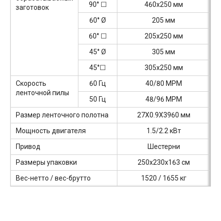
90° ☐
460x250 мм
заготовок
60° Ø
205 мм
60° ☐
205x250 мм
45° Ø
305 мм
45°☐
305x250 мм
Скорость
60 Гц
40/80 MPM
ленточной пилы
50 Гц
48/96 MPM
Размер ленточного полотна
27X0.9X3960 мм
Мощность двигателя
1.5/2.2 кВт
Привод
Шестерни
Размеры упаковки
250x230x163 см
Вес-нетто / вес-брутто
1520 / 1655 кг