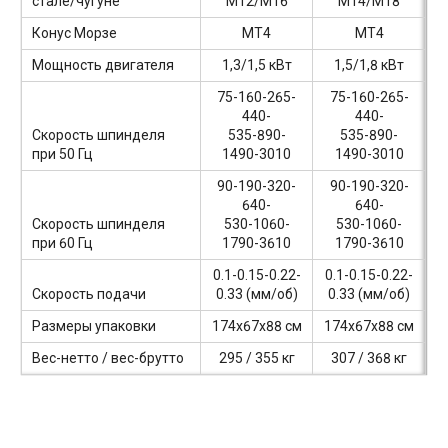
стале/чугуне
M12/M16
M14/M18
Конус Морзе
MТ4
MТ4
Мощность двигателя
1,3/1,5 кВт
1,5/1,8 кВт
75-160-265-
75-160-265-
440-
440-
Скорость шпинделя
535-890-
535-890-
при 50 Гц
1490-3010
1490-3010
90-190-320-
90-190-320-
640-
640-
Скорость шпинделя
530-1060-
530-1060-
при 60 Гц
1790-3610
1790-3610
0.1-0.15-0.22-
0.1-0.15-0.22-
Скорость подачи
0.33
(мм/об)
0.33
(мм/об)
Размеры упаковки
174x67x88 см
174x67x88 см
Вес-нетто / вес-брутто
295 / 355 кг
307 / 368 кг