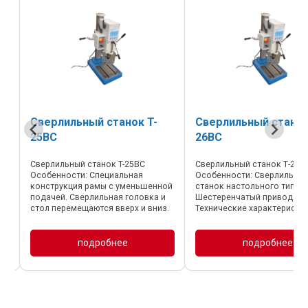
5
Сверлильный станок T-
Сверлильный станок
25BC
26BC
Сверлильный станок T-25BC
Сверлильный станок Т-26B
Особенности: Специальная
Особенности: Сверлильны
конструкция рамы с уменьшенной
станок настольного типа.
подачей. Сверлильная головка и
Шестеренчатый привод.
стол перемещаются вверх и вниз.
Технические характеристик
Рабочий стол можно
Артикул № 390020 Модель 
поворачивать. Защитный кожух
Макс. диаметр сверления 
шпинделя. Доступно 5–8
Ход шпинделя 125 мм Диа
подробнее
подробнее
различных скоростей. Стабильная
отверстия в стале/чугуне
...
...